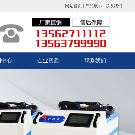
网站首页
|
产品展示
|
联系我们
闻中心
企业资质
联系我们