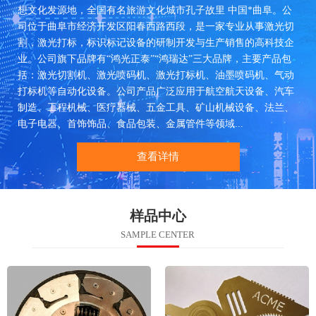
想文化发源地，全国有名旅游文化城市孔子故里 中国*曲阜。公
司位于曲阜市经济开发区阳春西路西段，是一家专业从事激光切
割，激光打标，标识标记设备的研制开发与生产销售的高科技企
业。公司旗下品牌有“鸿光正泰”“鸿瑞达”三大品牌，主要产品包
括：激光切割机、激光喷码机、激光打标机、油墨喷码机、气动
打标机等自动化设备。公司产品广泛应用于航空航天设备、汽车
制造、工程机械、医疗器械、五金工具、矿山机械设备、法兰、
电子电器、首饰饰品、食品包装、金属管件等领域...
查看详情
样品中心
SAMPLE CENTER