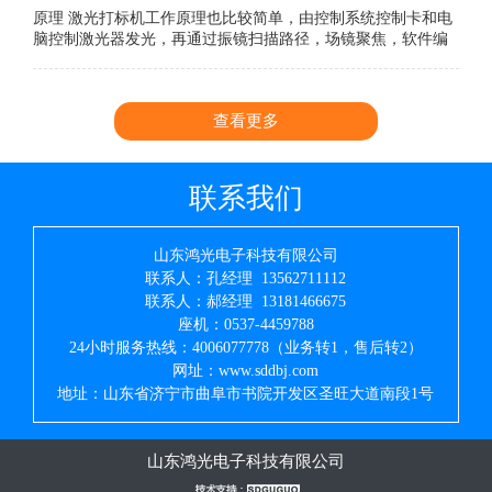
原理 激光打标机工作原理也比较简单，由控制系统控制卡和电
脑控制激光器发光，再通过振镜扫描路径，场镜聚焦，软件编
辑雕刻。看显示器，这个是编辑内容，然后就轻轻按一下F2就
可以开始雕刻。这就完成了简单吧。
查看更多
联系我们
山东鸿光电子科技有限公司
联系人：孔经理 13562711112
联系人：郝经理 13181466675
座机：0537-4459788
24小时服务热线：4006077778（业务转1，售后转2）
网址：www.sddbj.com
地址：山东省济宁市曲阜市书院开发区圣旺大道南段1号
山东鸿光电子科技有限公司