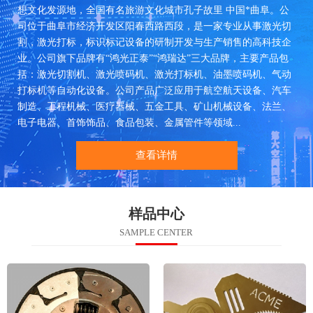
想文化发源地，全国有名旅游文化城市孔子故里 中国*曲阜。公
司位于曲阜市经济开发区阳春西路西段，是一家专业从事激光切
割，激光打标，标识标记设备的研制开发与生产销售的高科技企
业。公司旗下品牌有“鸿光正泰”“鸿瑞达”三大品牌，主要产品包
括：激光切割机、激光喷码机、激光打标机、油墨喷码机、气动
打标机等自动化设备。公司产品广泛应用于航空航天设备、汽车
制造、工程机械、医疗器械、五金工具、矿山机械设备、法兰、
电子电器、首饰饰品、食品包装、金属管件等领域...
查看详情
样品中心
SAMPLE CENTER