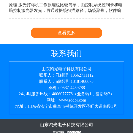
原理 激光打标机工作原理也比较简单，由控制系统控制卡和电
脑控制激光器发光，再通过振镜扫描路径，场镜聚焦，软件编
辑雕刻。看显示器，这个是编辑内容，然后就轻轻按一下F2就
可以开始雕刻。这就完成了简单吧。
查看更多
联系我们
山东鸿光电子科技有限公司
联系人：孔经理 13562711112
联系人：郝经理 13181466675
座机：0537-4459788
24小时服务热线：4006077778（业务转1，售后转2）
网址：www.sddbj.com
地址：山东省济宁市曲阜市书院开发区圣旺大道南段1号
山东鸿光电子科技有限公司