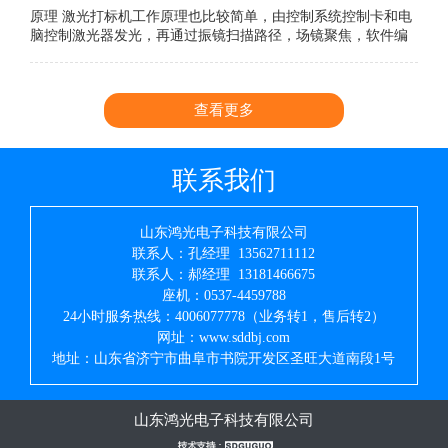
原理 激光打标机工作原理也比较简单，由控制系统控制卡和电
脑控制激光器发光，再通过振镜扫描路径，场镜聚焦，软件编
辑雕刻。看显示器，这个是编辑内容，然后就轻轻按一下F2就
可以开始雕刻。这就完成了简单吧。
查看更多
联系我们
山东鸿光电子科技有限公司
联系人：孔经理 13562711112
联系人：郝经理 13181466675
座机：0537-4459788
24小时服务热线：4006077778（业务转1，售后转2）
网址：www.sddbj.com
地址：山东省济宁市曲阜市书院开发区圣旺大道南段1号
山东鸿光电子科技有限公司