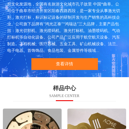
想文化发源地，全国有名旅游文化城市孔子故里 中国*曲阜。公
司位于曲阜市经济开发区阳春西路西段，是一家专业从事激光切
割，激光打标，标识标记设备的研制开发与生产销售的高科技企
业。公司旗下品牌有“鸿光正泰”“鸿瑞达”三大品牌，主要产品包
括：激光切割机、激光喷码机、激光打标机、油墨喷码机、气动
打标机等自动化设备。公司产品广泛应用于航空航天设备、汽车
制造、工程机械、医疗器械、五金工具、矿山机械设备、法兰、
电子电器、首饰饰品、食品包装、金属管件等领域...
查看详情
样品中心
SAMPLE CENTER