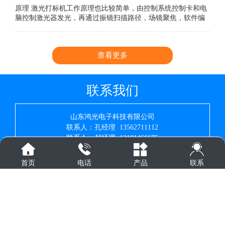
原理 激光打标机工作原理也比较简单，由控制系统控制卡和电
脑控制激光器发光，再通过振镜扫描路径，场镜聚焦，软件编
辑雕刻。看显示器，这个是编辑内容，然后就轻轻按一下F2就
可以开始雕刻。这就完成了简单吧。
查看更多
联系我们
山东鸿光电子科技有限公司
联系人：孔经理 13562711112
联系人：郝经理 13181466675
座机：0537-4459788
24小时服务热线：4006077778（业务转1，售后转2）
联系
首页
电话
产品
网址：www.sddbj.com
地址：山东省济宁市曲阜市书院开发区圣旺大道南段1号
山东鸿光电子科技有限公司