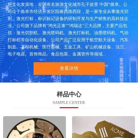
想文化发源地，全国有名旅游文化城市孔子故里 中国*曲阜。公
司位于曲阜市经济开发区阳春西路西段，是一家专业从事激光切
割，激光打标，标识标记设备的研制开发与生产销售的高科技企
业。公司旗下品牌有“鸿光正泰”“鸿瑞达”三大品牌，主要产品包
括：激光切割机、激光喷码机、激光打标机、油墨喷码机、气动
打标机等自动化设备。公司产品广泛应用于航空航天设备、汽车
制造、工程机械、医疗器械、五金工具、矿山机械设备、法兰、
电子电器、首饰饰品、食品包装、金属管件等领域...
查看详情
样品中心
SAMPLE CENTER