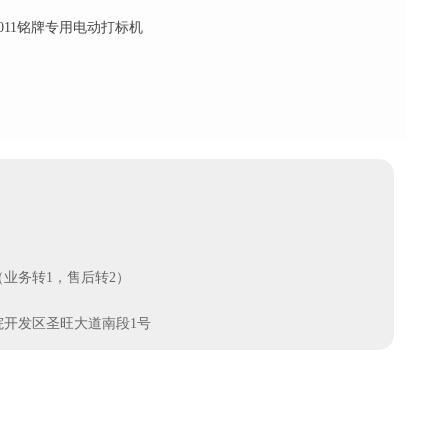
2011铭牌专用电动打标机
78（业务转1，售后转2）
院开发区圣旺大道南段1号