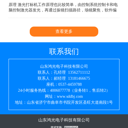
原理 激光打标机工作原理也比较简单，由控制系统控制卡和电
脑控制激光器发光，再通过振镜扫描路径，场镜聚焦，软件编
辑雕刻。看显示器，这个是编辑内容，然后就轻轻按一下F2就
可以开始雕刻。这就完成了简单吧。
查看更多
联系我们
山东鸿光电子科技有限公司
联系人：孔经理 13562711112
联系人：郝经理 13181466675
座机：0537-4459788
24小时服务热线：4006077778（业务转1，售后转2）
网址：www.sddbj.com
地址：山东省济宁市曲阜市书院开发区圣旺大道南段1号
山东鸿光电子科技有限公司