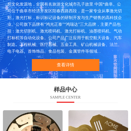
想文化发源地，全国有名旅游文化城市孔子故里 中国*曲阜。公
司位于曲阜市经济开发区阳春西路西段，是一家专业从事激光切
割，激光打标，标识标记设备的研制开发与生产销售的高科技企
业。公司旗下品牌有“鸿光正泰”“鸿瑞达”三大品牌，主要产品包
括：激光切割机、激光喷码机、激光打标机、油墨喷码机、气动
打标机等自动化设备。公司产品广泛应用于航空航天设备、汽车
制造、工程机械、医疗器械、五金工具、矿山机械设备、法兰、
电子电器、首饰饰品、食品包装、金属管件等领域...
查看详情
样品中心
SAMPLE CENTER