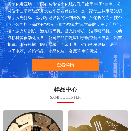
想文化发源地，全国有名旅游文化城市孔子故里 中国*曲阜。公
司位于曲阜市经济开发区阳春西路西段，是一家专业从事激光切
割，激光打标，标识标记设备的研制开发与生产销售的高科技企
业。公司旗下品牌有“鸿光正泰”“鸿瑞达”三大品牌，主要产品包
括：激光切割机、激光喷码机、激光打标机、油墨喷码机、气动
打标机等自动化设备。公司产品广泛应用于航空航天设备、汽车
制造、工程机械、医疗器械、五金工具、矿山机械设备、法兰、
电子电器、首饰饰品、食品包装、金属管件等领域...
查看详情
样品中心
SAMPLE CENTER